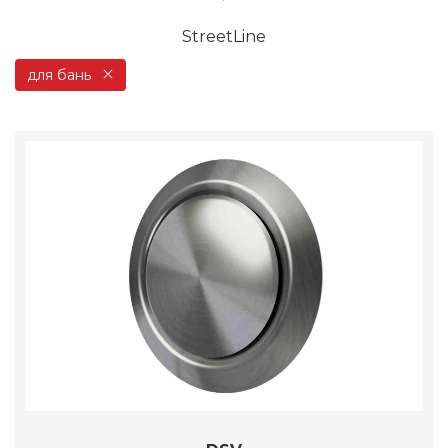
StreetLine
для бань