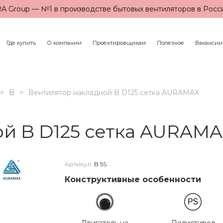
A Group — №1 в производстве бытовых вентиляторов в Росс
Где купить
О компании
Проектировщикам
Полезное
Вакансии
B
Вентилятор накладной B D125 сетка AURAMAX
й B D125 сетка AURAM
Артикул:
B 5S
Конструктивные особенности