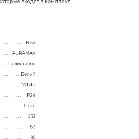
оторые входят в комплект.
B 5S
AURAMAX
Полистирол
Белый
White
IP24
11 шт.
253
183
95