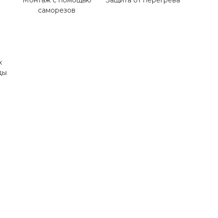
Монтаж с помощью
Защита от перегрева
саморезов
х
ды