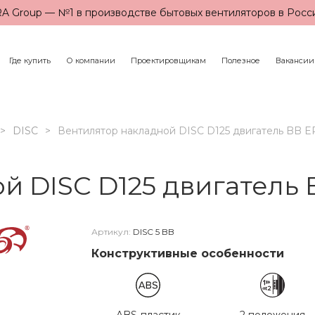
A Group — №1 в производстве бытовых вентиляторов в Росс
Где купить
О компании
Проектировщикам
Полезное
Вакансии
DISC
Вентилятор накладной DISC D125 двигатель BB E
й DISC D125 двигатель 
Артикул:
DISC 5 BB
Конструктивные особенности