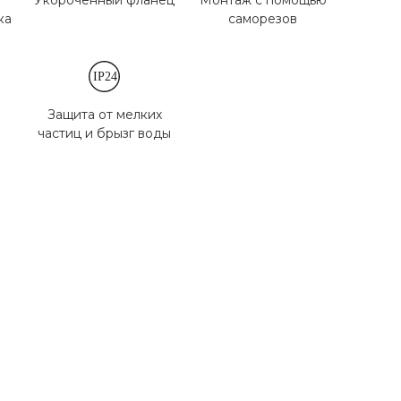
Укороченный фланец
Монтаж с помощью
ка
саморезов
Защита от мелких
частиц и брызг воды