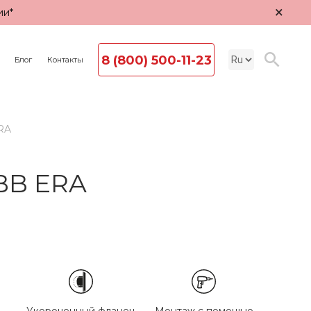
×
ии*
8 (800) 500-11-23
Блог
Контакты
RA
BB ERA