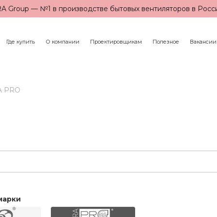
A Group — №1 в производстве бытовых вентиляторов в Росс
Где купить
О компании
Проектировщикам
Полезное
Вакансии
A PRO
марки