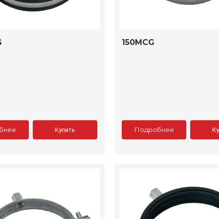
G
150MCG
бнее
Подробнее
Купить
К