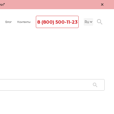
×
ии*
8 (800) 500-11-23
Блог
Контакты