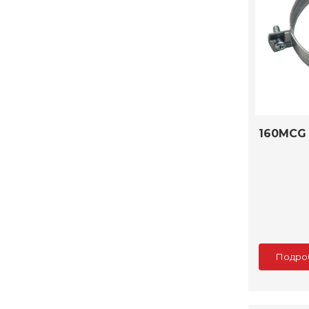
160MCG
Подро