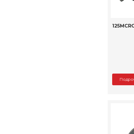
125MCR
Подро