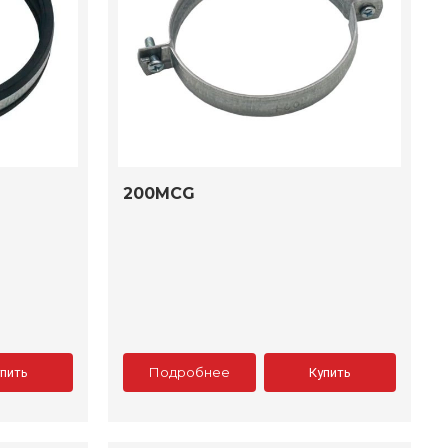
200MCG
Подробнее
упить
Купить