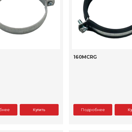
160MCRG
бнее
Подробнее
Купить
К