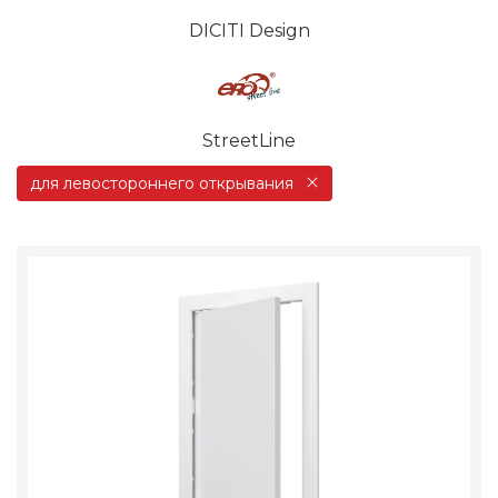
DICITI Design
StreetLine
для левостороннего открывания