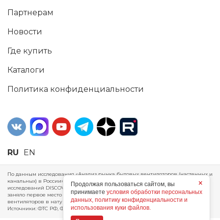
Партнерам
Новости
Где купить
Каталоги
Политика конфиденциальности
RU
EN
По данным исследования «Анализ рынка бытовых вентиляторов (настенных и
канальных) в России», проведенного Агентством маркетинговых
×
Продолжая пользоваться сайтом, вы
исследований DISCOVERY RESEARCH Group, 2025 г. ERA Group (ООО «ЭРА»)
принимаете
условия обработки персональных
заняло первое место по производству, объему продаж и экспорту бытовых
данных, политику конфиденциальности и
вентиляторов в натуральном и стоимостном выражении за 2024 год.
использования куки файлов.
Источники: ФТС РФ, ФСГС РФ, исследования DISCOVERY RESEARCH Group.