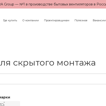
A Group — №1 в производстве бытовых вентиляторов в Росс
Где купить
О компании
Проектировщикам
Полезное
Вакансии
ля скрытого монтажа
марки