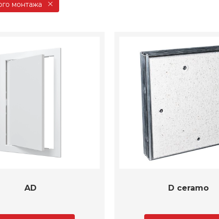
ого монтажа
AD
D ceramo