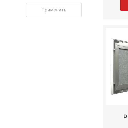
Применить
D