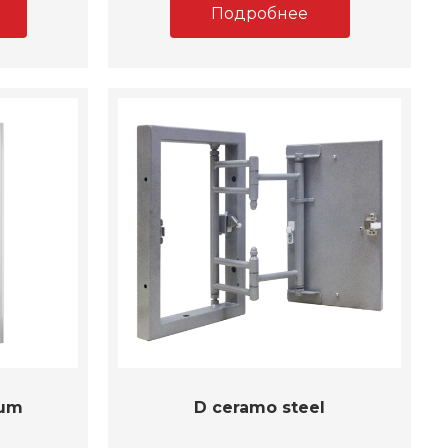
Подробнее
mum
D ceramo steel