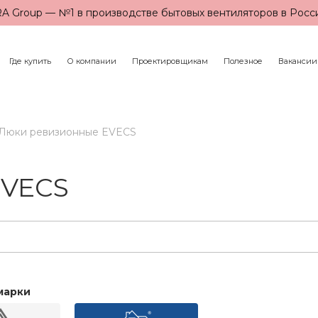
A Group — №1 в производстве бытовых вентиляторов в Росс
Где купить
О компании
Проектировщикам
Полезное
Вакансии
Люки ревизионные EVECS
EVECS
марки