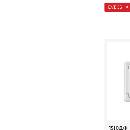
EVECS
1510ДФ