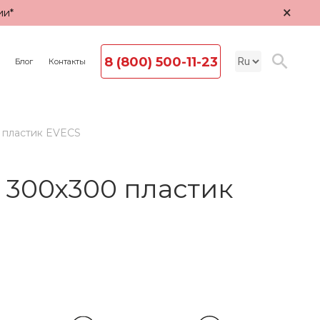
×
ии*
8 (800) 500-11-23
Блог
Контакты
 пластик EVECS
300х300 пластик