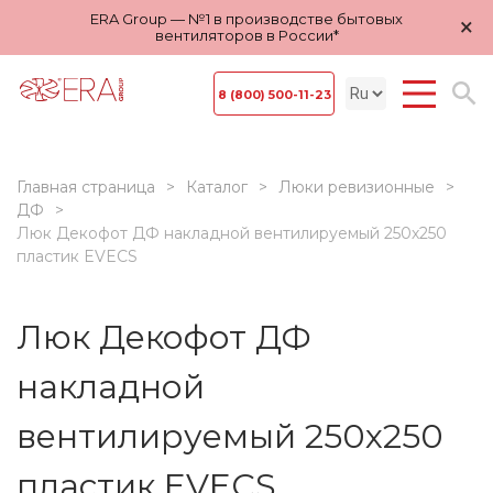
ERA Group — №1 в производстве бытовых
×
вентиляторов в России*
8 (800) 500-11-23
Главная страница
Каталог
Люки ревизионные
ДФ
Люк Декофот ДФ накладной вентилируемый 250х250
пластик EVECS
Люк Декофот ДФ
накладной
вентилируемый 250х250
пластик EVECS