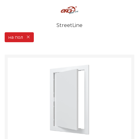
StreetLine
на пол