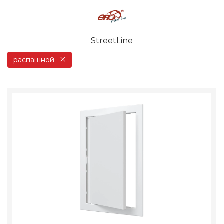
StreetLine
распашной