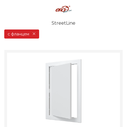
StreetLine
с фланцем