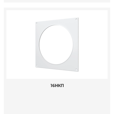
16НКП