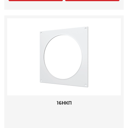
16НКП