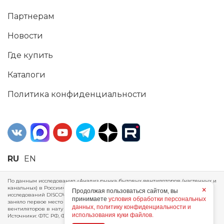
Партнерам
Новости
Где купить
Каталоги
Политика конфиденциальности
RU
EN
По данным исследования «Анализ рынка бытовых вентиляторов (настенных и
канальных) в России», проведенного Агентством маркетинговых
×
Продолжая пользоваться сайтом, вы
исследований DISCOVERY RESEARCH Group, 2025 г. ERA Group (ООО «ЭРА»)
принимаете
условия обработки персональных
заняло первое место по производству, объему продаж и экспорту бытовых
данных, политику конфиденциальности и
вентиляторов в натуральном и стоимостном выражении за 2024 год.
использования куки файлов.
Источники: ФТС РФ, ФСГС РФ, исследования DISCOVERY RESEARCH Group.