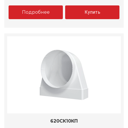
Подробнее
Купить
620СК10КП