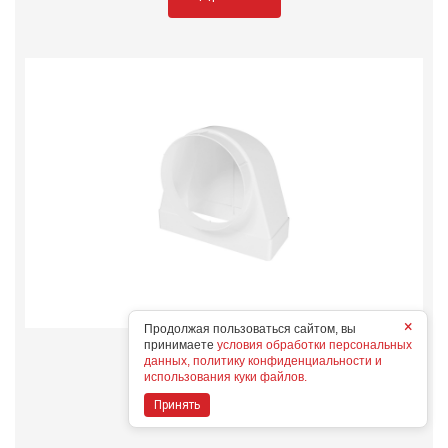
×
Продолжая пользоваться сайтом, вы
принимаете
условия обработки персональных
922СК15ФП
данных, политику конфиденциальности и
Конструктивные особенности
использования куки файлов.
Дополнительные опции
Принять