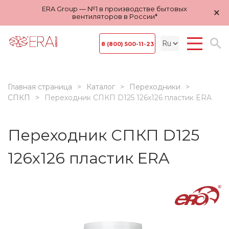
ERA Group — №1 в производстве бытовых
×
вентиляторов в России*
8 (800) 500-11-23
Главная страница
Каталог
Переходники
СПКП
Переходник СПКП D125 126х126 пластик ERA
Переходник СПКП D125
126х126 пластик ERA