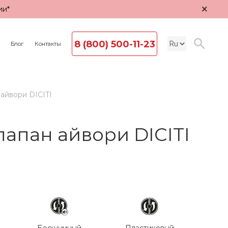
×
ии*
8 (800) 500-11-23
Блог
Контакты
айвори DICITI
апан айвори DICITI