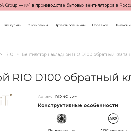
A Group — №1 в производстве бытовых вентиляторов в Росс
Где купить
О компании
Проектировщикам
Полезное
Вакансии
RIO
Вентилятор накладной RIO D100 обратный клапан 
й RIO D100 обратный кл
Артикул:
RIO 4C Ivory
Конструктивные особенности