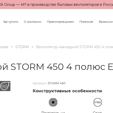
A Group — №1 в производстве бытовых вентиляторов в Росс
Где купить
О компании
Проектировщикам
Полезное
Вакансии
ские
STORM
Вентилятор накладной STORM 450 4 по
ой STORM 450 4 полюс 
Артикул:
STORM 450
Конструктивные особенности