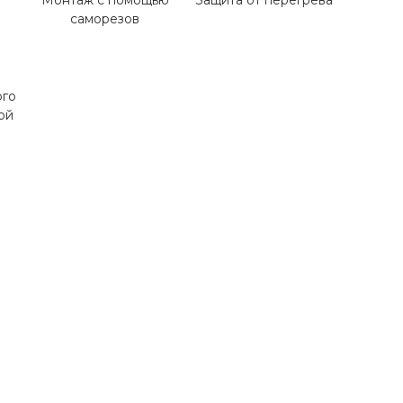
Монтаж с помощью
Защита от перегрева
саморезов
ого
ой