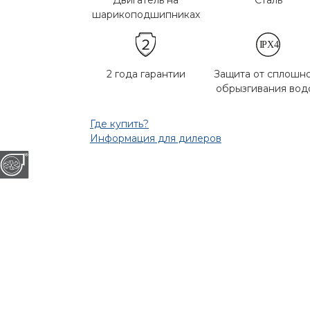
Двигатель на
Сталь
шарикоподшипниках
2 года гарантии
Защита от сплошн
обрызгивания вод
Где купить?
Информация для дилеров