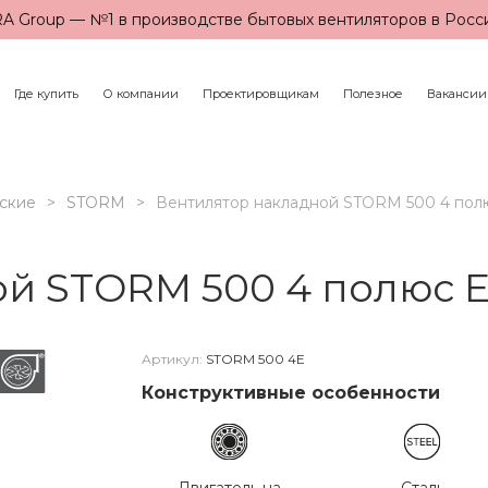
A Group — №1 в производстве бытовых вентиляторов в Росс
Где купить
О компании
Проектировщикам
Полезное
Вакансии
ские
STORM
Вентилятор накладной STORM 500 4 по
ой STORM 500 4 полюс 
Артикул:
STORM 500 4E
Конструктивные особенности