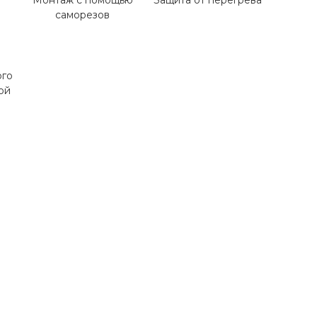
Монтаж с помощью
Защита от перегрева
саморезов
ого
ой