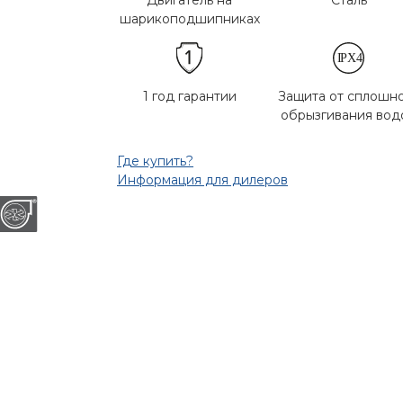
Двигатель на
Сталь
шарикоподшипниках
1 год гарантии
Защита от сплошн
обрызгивания вод
Где купить?
Информация для дилеров