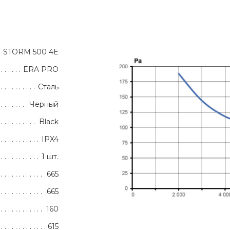
STORM 500 4E
ERA PRO
Сталь
Черный
Black
IPX4
1 шт.
665
665
160
615