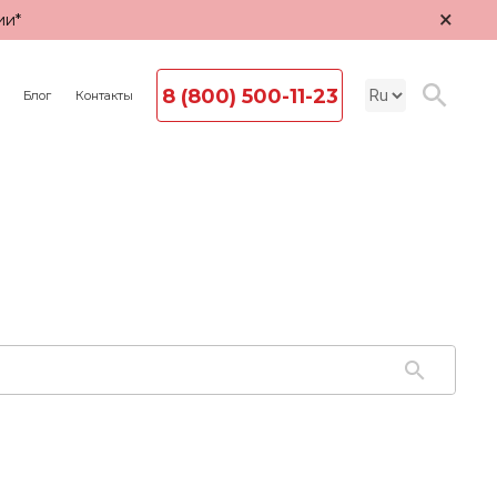
×
ии*
8 (800) 500-11-23
Блог
Контакты