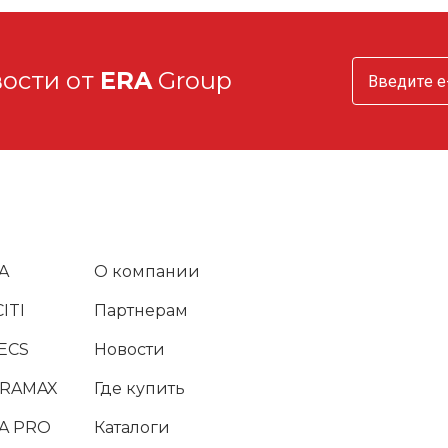
вости от
ERA
Group
A
О компании
ITI
Партнерам
ECS
Новости
URAMAX
Где купить
A PRO
Каталоги