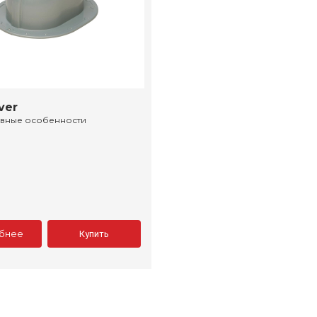
ver
ивные особенности
бнее
Купить