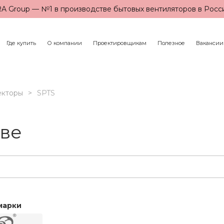
A Group — №1 в производстве бытовых вентиляторов в Росс
Где купить
О компании
Проектировщикам
Полезное
Вакансии
екторы
SPTS
кве
марки