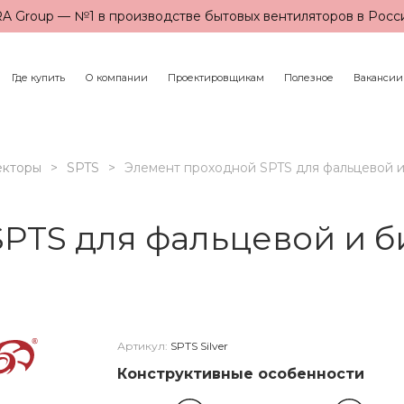
A Group — №1 в производстве бытовых вентиляторов в Росс
Где купить
О компании
Проектировщикам
Полезное
Вакансии
екторы
SPTS
Элемент проходной SPTS для фальцевой 
PTS для фальцевой и 
Артикул:
SPTS Silver
Конструктивные особенности