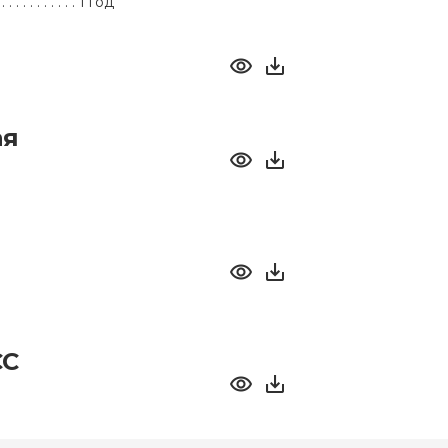
1 год
ая
СС