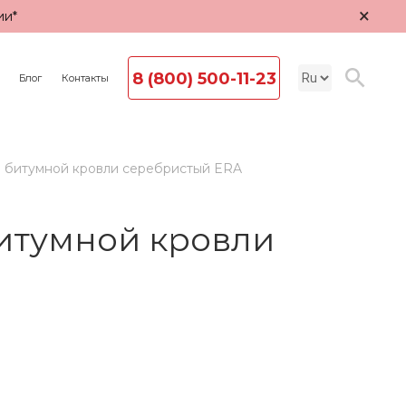
×
ии*
8 (800) 500-11-23
Блог
Контакты
и битумной кровли серебристый ERA
битумной кровли