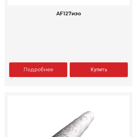
AF127изо
Подробнее
Купить