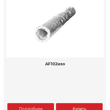
AF102изо
Подробнее
Купить