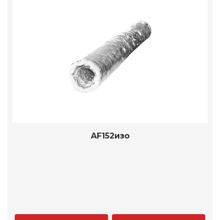
AF152изо