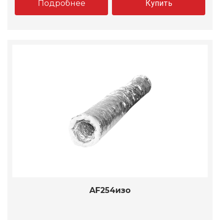
Подробнее
Купить
AF254изо