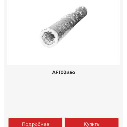
AF102изо
Подробнее
Купить