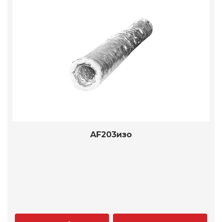
AF203изо