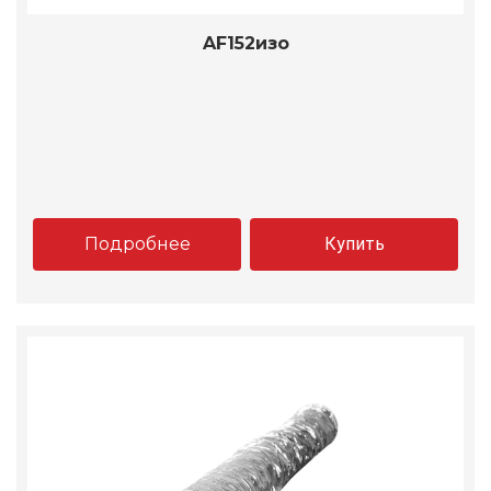
AF152изо
Подробнее
Купить