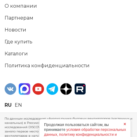
О компании
Партнерам
Новости
Где купить
Каталоги
Политика конфиденциальности
RU
EN
По данным исследования «Анализ рынка бытовых вентиляторов (настенных и
канальных) в России», проведенного Агентством маркетинговых
×
Продолжая пользоваться сайтом, вы
исследований DISCOVERY RESEARCH Group, 2025 г. ERA Group (ООО «ЭРА»)
принимаете
условия обработки персональных
заняло первое место по производству, объему продаж и экспорту бытовых
данных, политику конфиденциальности и
вентиляторов в натуральном и стоимостном выражении за 2024 год.