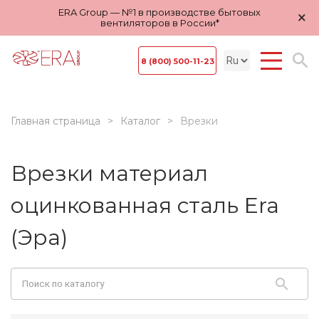
ERA Group — №1 в производстве бытовых
×
вентиляторов в России*
8 (800) 500-11-23
Главная страница
Каталог
Врезки
Врезки материал
оцинкованная сталь Era
(Эра)