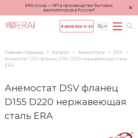
ERA Group — №1 в производстве бытовых
×
вентиляторов в России*
8 (800) 500-11-23
Главная страница
Каталог
Анемостаты
DSV
Анемостат DSV фланец D155 D220 нержавеющая сталь
ERA
Анемостат DSV фланец
D155 D220 нержавеющая
сталь ERA