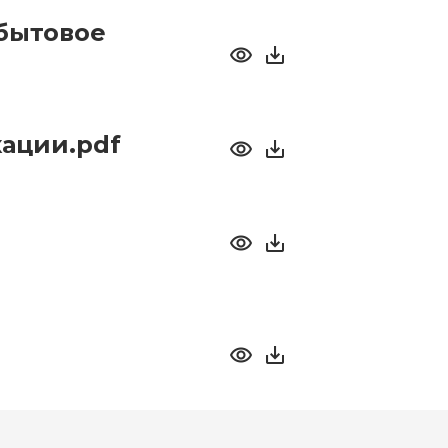
бытовое
ации.pdf