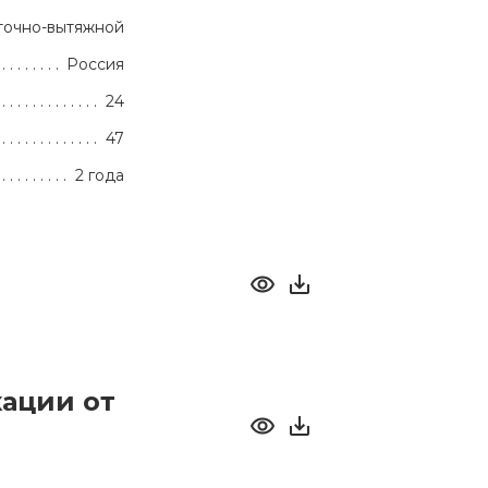
точно-вытяжной
Россия
24
47
2 года
ации от