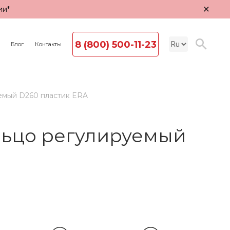
×
ии*
8 (800) 500-11-23
Блог
Контакты
емый D260 пластик ERA
льцо регулируемый