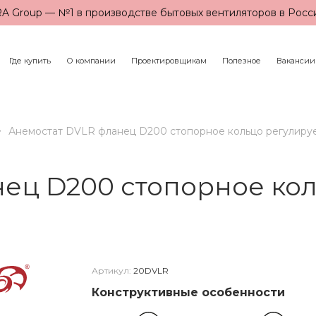
A Group — №1 в производстве бытовых вентиляторов в Росс
Где купить
О компании
Проектировщикам
Полезное
Вакансии
Анемостат DVLR фланец D200 стопорное кольцо регулиру
нец D200 стопорное ко
Артикул:
20DVLR
Конструктивные особенности