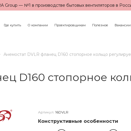
A Group — №1 в производстве бытовых вентиляторов в Росс
Где купить
О компании
Проектировщикам
Полезное
Вакансии
Анемостат DVLR фланец D160 стопорное кольцо регулиру
нец D160 стопорное ко
Артикул:
16DVLR
Конструктивные особенности