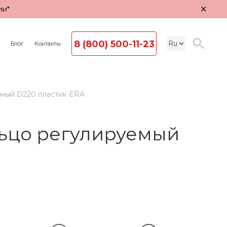
×
ии*
8 (800) 500-11-23
Блог
Контакты
емый D220 пластик ERA
льцо регулируемый