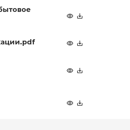
бытовое
ации.pdf