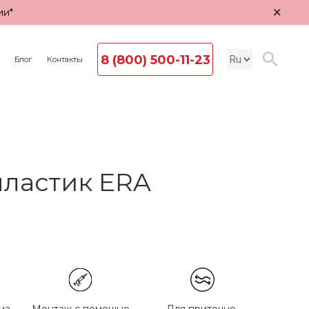
×
ии*
8 (800) 500-11-23
Блог
Контакты
пластик ЕRA