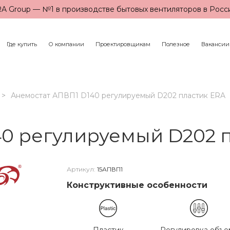
A Group — №1 в производстве бытовых вентиляторов в Росс
Где купить
О компании
Проектировщикам
Полезное
Вакансии
Анемостат АПВП1 D140 регулируемый D202 пластик ЕRA
0 регулируемый D202 
Артикул:
15АПВП1
Конструктивные особенности