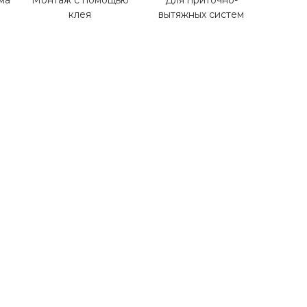
ма
Монтаж с помощью
Для приточно-
клея
вытяжных систем