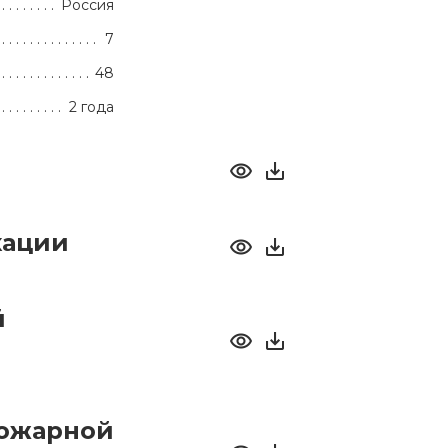
Россия
7
48
2 года
кации
й
пожарной