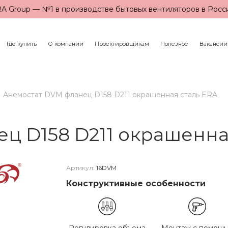
A Group — №1 в производстве бытовых вентиляторов в Росс
Где купить
О компании
Проектировщикам
Полезное
Вакансии
Анемостат DVM фланец D158 D211 окрашенная сталь ERA
ц D158 D211 окрашенна
Артикул:
16DVM
Конструктивные особенности