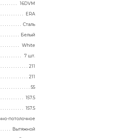
16DVM
ERA
Сталь
Белый
White
7 шт.
211
211
55
157.5
157.5
нно-потолочное
Вытяжной