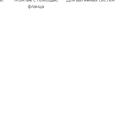
ью
Монтаж с помощью
Для вытяжных систем
фланца