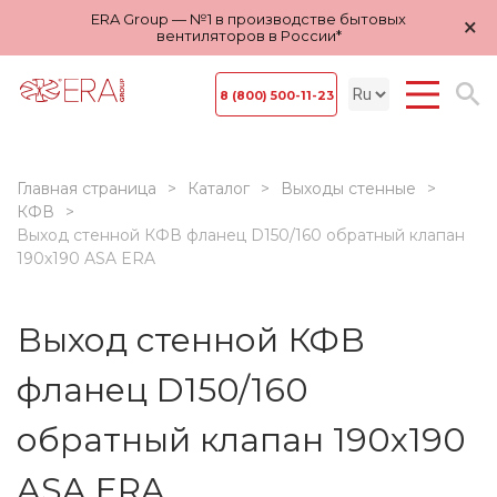
ERA Group — №1 в производстве бытовых
×
вентиляторов в России*
8 (800) 500-11-23
Главная страница
Каталог
Выходы стенные
КФВ
Выход стенной КФВ фланец D150/160 обратный клапан
190х190 ASA ERA
Выход стенной КФВ
фланец D150/160
обратный клапан 190х190
ASA ERA