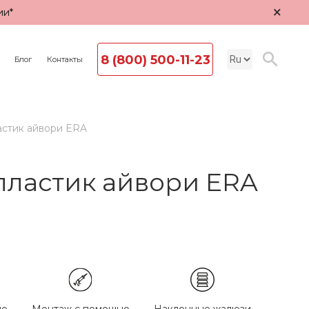
×
ии*
8 (800) 500-11-23
Блог
Контакты
астик айвори ERA
пластик айвори ERA