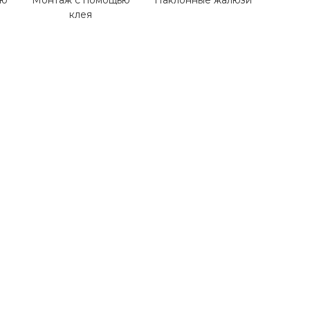
ью
Монтаж с помощью
Наклонные жалюзи
клея