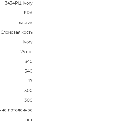
3434РЦ Ivory
ERA
Пластик
Слоновая кость
Ivory
25 шт.
340
340
17
300
300
нно-потолочное
нет