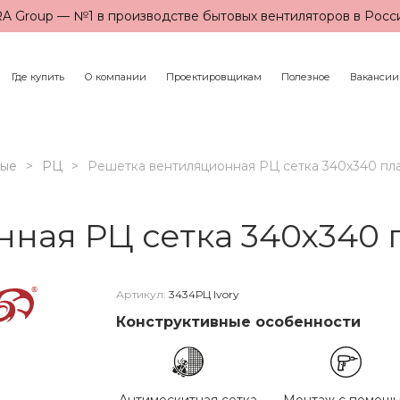
A Group — №1 в производстве бытовых вентиляторов в Росс
Где купить
О компании
Проектировщикам
Полезное
Вакансии
ные
РЦ
Решетка вентиляционная РЦ сетка 340х340 пл
ная РЦ сетка 340х340 
Артикул:
3434РЦ Ivory
Конструктивные особенности