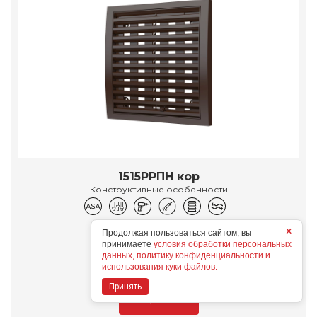
1515РРПН кор
Конструктивные особенности
×
Дополнительные опции
Продолжая пользоваться сайтом, вы
принимаете
условия обработки персональных
данных, политику конфиденциальности и
использования куки файлов.
Принять
Подробнее