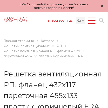
ERA Group — №1 в производстве бытовых
×
вентиляторов в России*
8 (800) 500-11-23
Главная страница
Каталог
Решетки вентиляционные
РП
Решетка вентиляционная РП. фланец 432х117
переточная 455х133 пластик коричневый ERA
Решетка вентиляционная
РП. фланец 432х117
переточная 455х133
пластик коричневый ERA