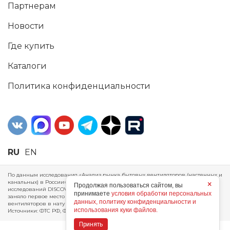
Партнерам
Новости
Где купить
Каталоги
Политика конфиденциальности
RU
EN
По данным исследования «Анализ рынка бытовых вентиляторов (настенных и
канальных) в России», проведенного Агентством маркетинговых
×
Продолжая пользоваться сайтом, вы
исследований DISCOVERY RESEARCH Group, 2025 г. ERA Group (ООО «ЭРА»)
принимаете
условия обработки персональных
заняло первое место по производству, объему продаж и экспорту бытовых
данных, политику конфиденциальности и
вентиляторов в натуральном и стоимостном выражении за 2024 год.
использования куки файлов.
Источники: ФТС РФ, ФСГС РФ, исследования DISCOVERY RESEARCH Group.
Принять