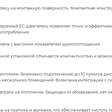
новку на монтажную поверхность. Компактная конст
уемый ЕС-двигатель позволяет точно и эффективно
опотребление.
риалы с высоким показателем шумопоглощения.
нной установкой отличается компактностью и возм
исплеем. Возможно подключение до 10 пультов дис
 нескольких помещений. Возможна интеграция с с
траты на отопление. Защищен от обмерзания, нет н
: на притоке и вытяжке, что обеспечивает чистоту п