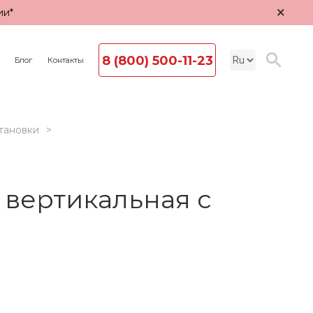
×
ии*
8 (800) 500-11-23
Блог
Контакты
тановки
 вертикальная с