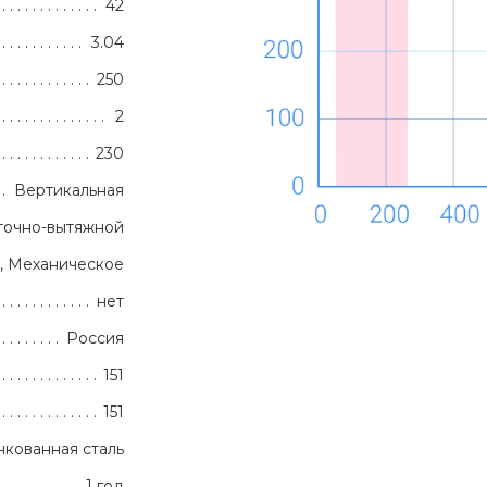
42
3.04
250
2
230
Вертикальная
точно-вытяжной
, Механическое
нет
Россия
151
151
кованная сталь
1 год