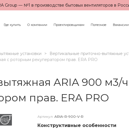
A Group — №1 в производстве бытовых вентиляторов в Росс
Где купить
О компании
Проектировщикам
Полезное
Вакансии
вытяжные установки
Вертикальные приточно-вытяжные ус
ьная с роторным рекуператором прав. ERA PRO
вытяжная ARIA 900 м3/ч
ором прав. ERA PRO
Артикул:
ARIA-R-900-V-R
Конструктивные особенности