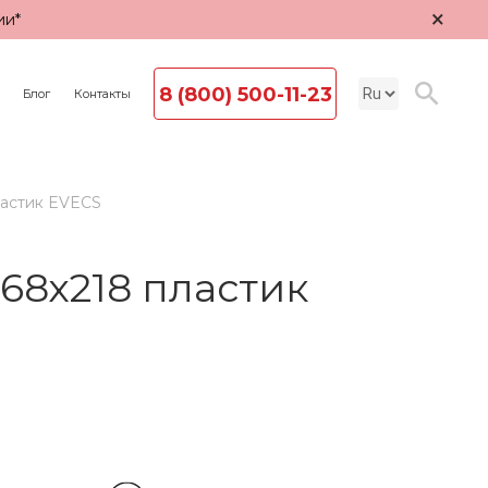
×
ии*
8 (800) 500-11-23
Блог
Контакты
ластик EVECS
68х218 пластик