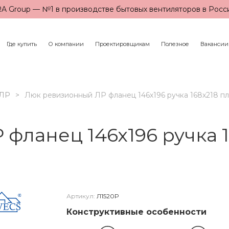
A Group — №1 в производстве бытовых вентиляторов в Росс
Где купить
О компании
Проектировщикам
Полезное
Вакансии
ЛР
Люк ревизионный ЛР фланец 146х196 ручка 168х218 п
фланец 146х196 ручка 1
Артикул:
Л1520Р
Конструктивные особенности