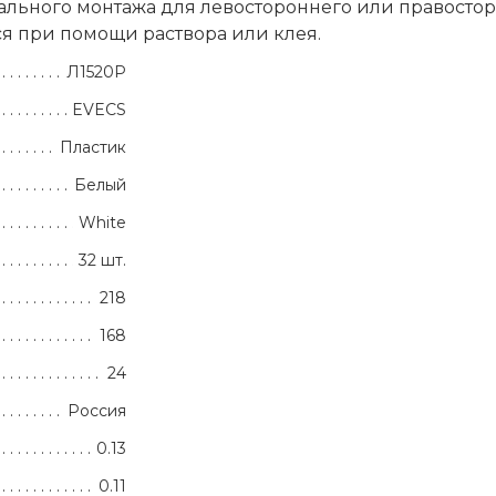
ального монтажа для левостороннего или правосто
я при помощи раствора или клея.
Л1520Р
EVECS
Пластик
Белый
White
32 шт.
218
168
24
Россия
0.13
0.11