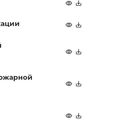
кации
й
пожарной