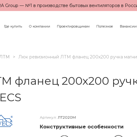
A Group — №1 в производстве бытовых вентиляторов в Росс
Где купить
О компании
Проектировщикам
Полезное
Вакансии
ЛТМ
Люк ревизионный ЛТМ фланец 200х200 ручка магни
М фланец 200х200 ручк
VECS
Артикул:
ЛТ2020М
Конструктивные особенности