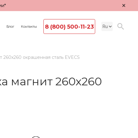
×
ии*
8 (800) 500-11-23
Блог
Контакты
т 260х260 окрашенная сталь EVECS
а магнит 260х260