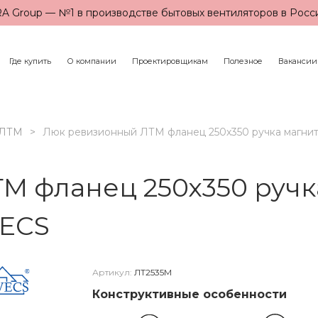
A Group — №1 в производстве бытовых вентиляторов в Росс
Где купить
О компании
Проектировщикам
Полезное
Вакансии
ЛТМ
Люк ревизионный ЛТМ фланец 250х350 ручка магнит
 фланец 250х350 ручка
VECS
Артикул:
ЛТ2535М
Конструктивные особенности