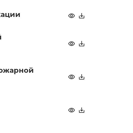
кации
й
пожарной