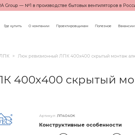
A Group — №1 в производстве бытовых вентиляторов в Росс
Где купить
О компании
Проектировщикам
Полезное
Вакансии
ЛПК
Люк ревизионный ЛПК 400х400 скрытый монтаж а
К 400х400 скрытый м
Артикул:
ЛП4040К
Конструктивные особенности