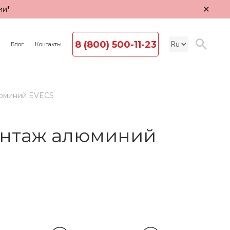
×
ии*
8 (800) 500-11-23
Блог
Контакты
люминий EVECS
онтаж алюминий