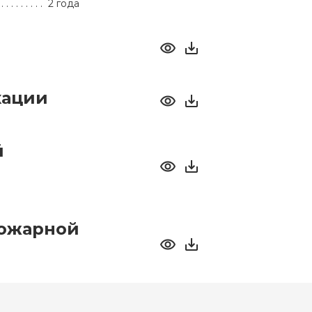
2 года
кации
й
пожарной