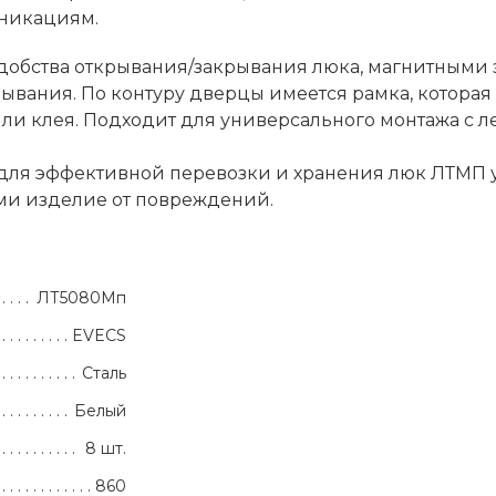
уникациям.
 удобства открывания/закрывания люка, магнитным
вания. По контуру дверцы имеется рамка, которая
ли клея. Подходит для универсального монтажа с 
 для эффективной перевозки и хранения люк ЛТМП 
ми изделие от повреждений.
ЛТ5080Мп
EVECS
Сталь
Белый
8 шт.
860