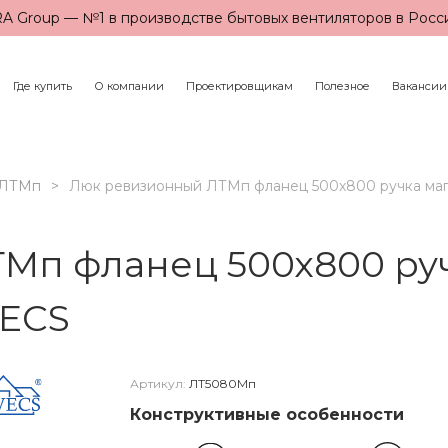
A Group — №1 в производстве бытовых вентиляторов в Росс
Где купить
О компании
Проектировщикам
Полезное
Вакансии
ЛТМп
Люк ревизионный ЛТМп фланец 500х800 ручка маг
Мп фланец 500х800 руч
VECS
Артикул:
ЛТ5080Мп
Конструктивные особенности