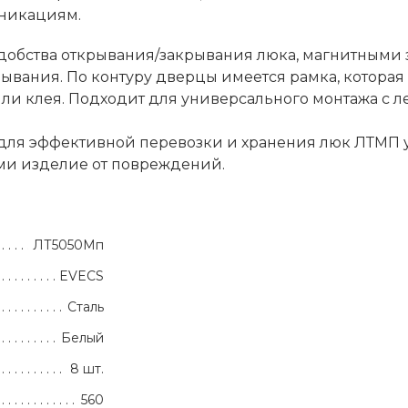
уникациям.
 удобства открывания/закрывания люка, магнитным
вания. По контуру дверцы имеется рамка, которая
ли клея. Подходит для универсального монтажа с 
 для эффективной перевозки и хранения люк ЛТМП 
ми изделие от повреждений.
ЛТ5050Мп
EVECS
Сталь
Белый
8 шт.
560