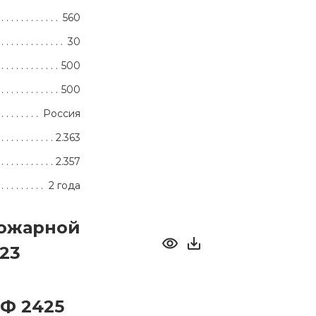
560
30
500
500
Россия
2.363
2.357
2 года
пожарной
023
Ф 2425