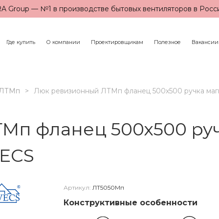
A Group — №1 в производстве бытовых вентиляторов в Росс
Где купить
О компании
Проектировщикам
Полезное
Вакансии
ЛТМп
Люк ревизионный ЛТМп фланец 500х500 ручка маг
Мп фланец 500х500 руч
VECS
Артикул:
ЛТ5050Мп
Конструктивные особенности