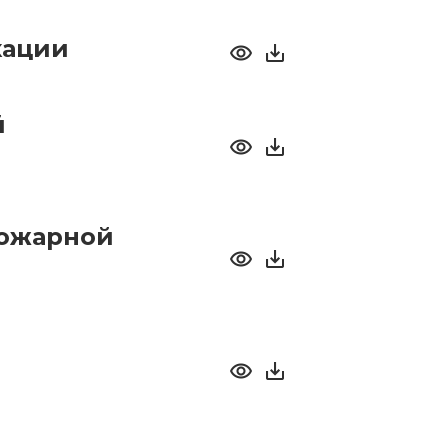
кации
й
пожарной