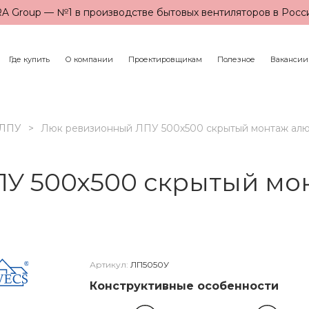
A Group — №1 в производстве бытовых вентиляторов в Росс
Где купить
О компании
Проектировщикам
Полезное
Вакансии
ЛПУ
Люк ревизионный ЛПУ 500х500 скрытый монтаж ал
У 500х500 скрытый м
Артикул:
ЛП5050У
Конструктивные особенности