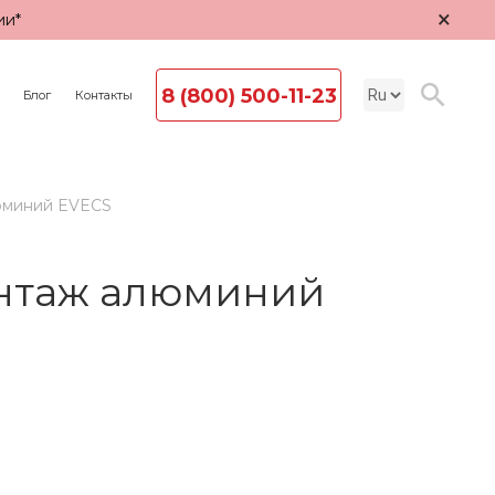
×
ии*
8 (800) 500-11-23
Блог
Контакты
юминий EVECS
онтаж алюминий