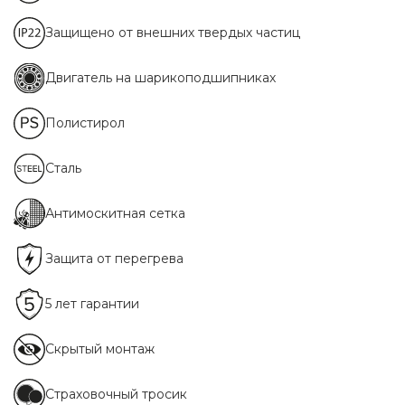
Защищено от внешних твердых частиц
Двигатель на шарикоподшипниках
Полистирол
Сталь
Антимоскитная сетка
Защита от перегрева
5 лет гарантии
Скрытый монтаж
Cтраховочный тросик