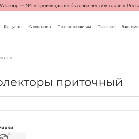
A Group — №1 в производстве бытовых вентиляторов в Росс
Где купить
О компании
Проектировщикам
Полезное
Вакансии
екторы
флекторы приточный
марки