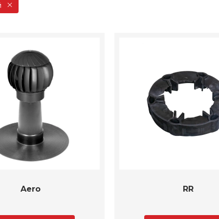
й
Aero
RR