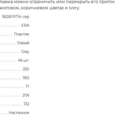
ажка можно ограничить или перекрыть его приток и
котовом, коричневом цветах и Ivory.
1825РРПН сер
ERA
Пластик
Серый
Gray
46 шт.
250
180
17
206
132
Настенное