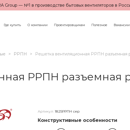
A Group — №1 в производстве бытовых вентиляторов в Росс
Где купить
О компании
Проектировщикам
Полезное
Вакансии
ные
РРПН
Решетка вентиляционная РРПН разъемная р
нная РРПН разъемная р
Артикул:
1825РРПН сер
Конструктивные особенности