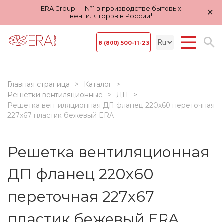
ERA Group — №1 в производстве бытовых
×
вентиляторов в России*
8 (800) 500-11-23
Главная страница
Каталог
Решетки вентиляционные
ДП
Решетка вентиляционная ДП фланец 220х60 переточная
227х67 пластик бежевый ERA
Решетка вентиляционная
ДП фланец 220х60
переточная 227х67
пластик бежевый ERA