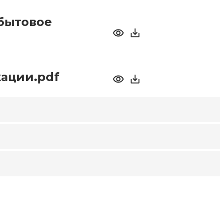
бытовое
ации.pdf