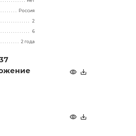
нет
Россия
2
6
2 года
37
ложение