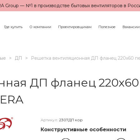
A Group — №1 в производстве бытовых вентиляторов в Росс
Где купить
О компании
Проектировщикам
Полезное
Вакансии
ные
ДП
Решетка вентиляционная ДП фланец 220х60 пе
ная ДП фланец 220х60 
 ERA
Артикул:
2307ДП кор
Конструктивные особенности