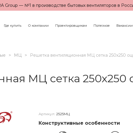
A Group — №1 в производстве бытовых вентиляторов в Росс
Где купить
О компании
Проектировщикам
Полезное
Вакансии
ные
МЦ
Решетка вентиляционная МЦ сетка 250х250 оц
ная МЦ сетка 250х250 
Артикул:
2525МЦ
Конструктивные особенности