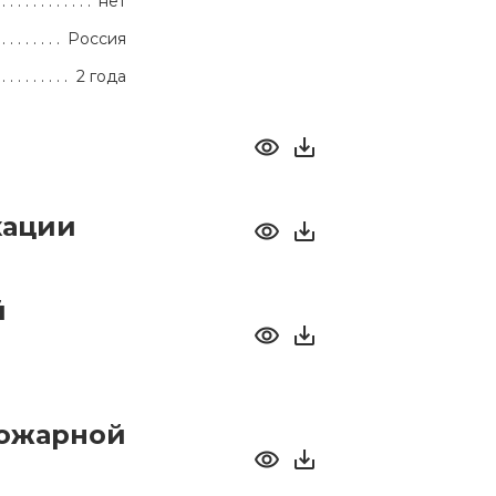
нет
Россия
2 года
кации
й
пожарной