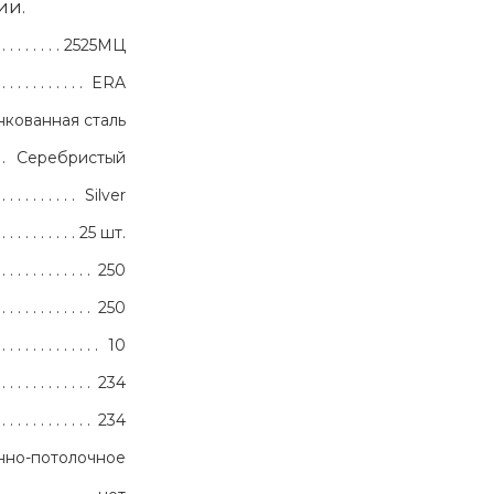
ии.
2525МЦ
ERA
кованная сталь
Серебристый
Silver
25 шт.
250
250
10
234
234
нно-потолочное