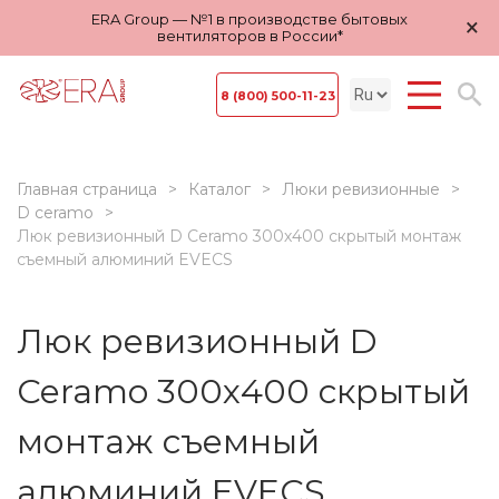
ERA Group — №1 в производстве бытовых
×
вентиляторов в России*
8 (800) 500-11-23
Главная страница
Каталог
Люки ревизионные
D ceramo
Люк ревизионный D Ceramo 300х400 скрытый монтаж
съемный алюминий EVECS
Люк ревизионный D
Ceramo 300х400 скрытый
монтаж съемный
алюминий EVECS