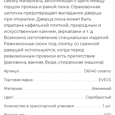
связку материала, заполняющего щель между
торцом проема и рамой люка. Cтраховочная
цепочка предотвращает выпадaние дверцы
при открытии. Дверца люка может быть
отделана кафельной плиткой, природным и
искусственным камнем, зеркалами и т. д.
Возможно изготовление специальных изделий.
Ревизионные люки под плитку со съемной
дверцей используются, когда перед
ревизионным проемом есть препятствие
(раковина, ванная, биде, стиральная машина).
Артикул
D6040 ceramo
Торговая марка
EVECS
Материал
Алюминий
Цвет
Серебристый
Количество в транспортной упаковке
1 шт.
Высота, мм
400